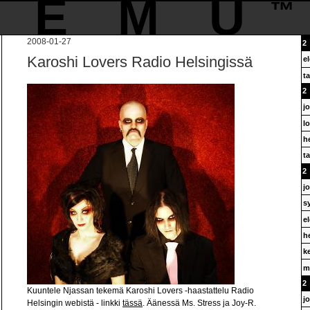
IEMU
2008-01-27
Karoshi Lovers Radio Helsingissä
el
t
j
l
h
t
j
s
el
h
k
m
Kuuntele Njassan tekemä Karoshi Lovers -haastattelu Radio
j
Helsingin webistä - linkki
tässä
. Äänessä Ms. Stress ja Joy-R.