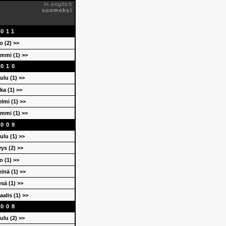
™
in english
suomeksi
2011
o (2) >>
ammi (1) >>
2010
oulu (1) >>
oka (1) >>
elmi (1) >>
ammi (1) >>
2009
oulu (1) >>
yys (2) >>
o (1) >>
einä (1) >>
esä (1) >>
aalis (1) >>
2008
oulu (2) >>