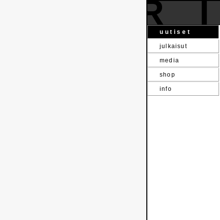
R
uutiset
julkaisut
media
shop
info