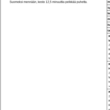
Suomeksi mennään, kesto 12,5 minuuttia pelkkää puhetta.
m
s
k
m
h
t
K
k
2
K
d
I
K
H
2
M
h
>
K
2
K
R
n