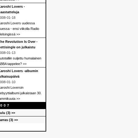
aroshi Lovers -
aastatteluja
008-01-18
aroshi Lovers uudessa
uessa - ensi viikolla Radio
elsingissä >>
he Revolution Is Over -
ettisingle on julkaistu
008-01-13
utotalliin suljettu humalainen
BBA tappelee? >>
aroshi Lovers -albumin
ulkaisupäivä
008-01-10
aroshi Loversin
ebyyttialbumi julkaistaan 30.
ammikuuta >>
2007
oulu (3) >>
arras (3) >>