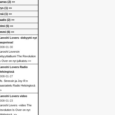
arras (2) >>
yys (1) >>
esä (1) >>
aalis (2) >>
elmi (5) >>
ammi (6) >>
aroshi Lovers -debyytti nyt
aupoissa!
008-01-30
aroshi Loversin
ebyyttialbumi The Revolution
s Over on nyt julkaistu >>
aroshi Lovers Radio
elsingissä
008-01-27
s. Stressin ja Joy-R:n
aastattelu Radio Helsingissä
>
aroshi Lovers video
008-01-23
aroshi Lovers -video The
evolution Is Over on nyt
ähtävissä. >>