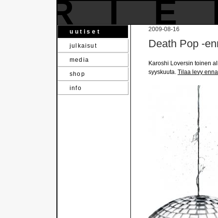
RI
2009-08-16
uutiset
Death Pop -en
julkaisut
media
Karoshi Loversin toinen a
syyskuuta.
Tilaa levy enn
shop
info